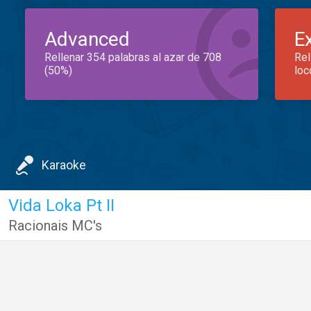
Advanced
E
Rellenar 354 palabras al azar de 708
Rel
(50%)
loc
Karaoke
Vida Loka Pt II
Racionais MC's