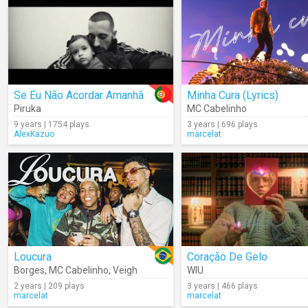
Se Eu Não Acordar Amanhã
Minha Cura (Lyrics)
Piruka
MC Cabelinho
9 years | 1754 plays
3 years | 696 plays
AlexKazuo
marcelat
Loucura
Coração De Gelo
Borges
,
MC Cabelinho
,
Veigh
WIU
2 years | 209 plays
3 years | 466 plays
marcelat
marcelat