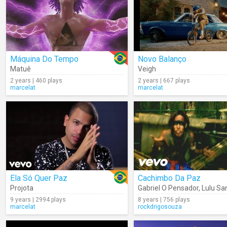
Máquina Do Tempo
Novo Balanço
Matuê
Veigh
2 years | 460 plays
2 years | 667 plays
marcelat
marcelat
Ela Só Quer Paz
Cachimbo Da Paz
Projota
Gabriel O Pensador
,
Lulu Sa
9 years | 2994 plays
8 years | 756 plays
marcelat
rockdrigosouza