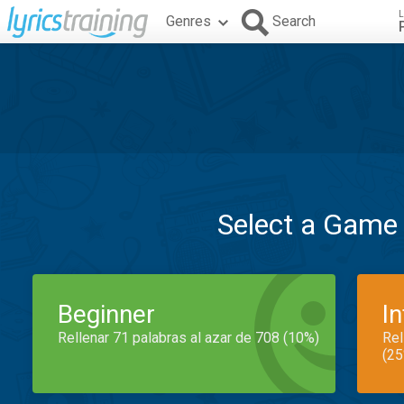
L
Genres
Search
Select a Game
Beginner
I
Rellenar 71 palabras al azar de 708 (10%)
Rel
(25