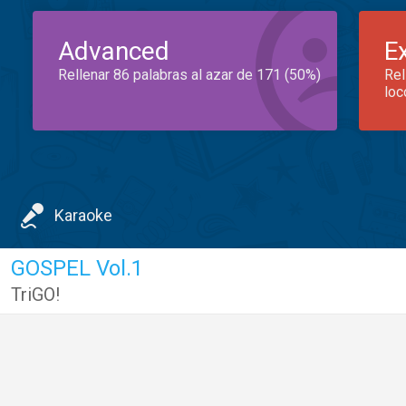
Advanced
E
Rellenar 86 palabras al azar de 171 (50%)
Rel
loc
Karaoke
GOSPEL Vol.1
TriGO!