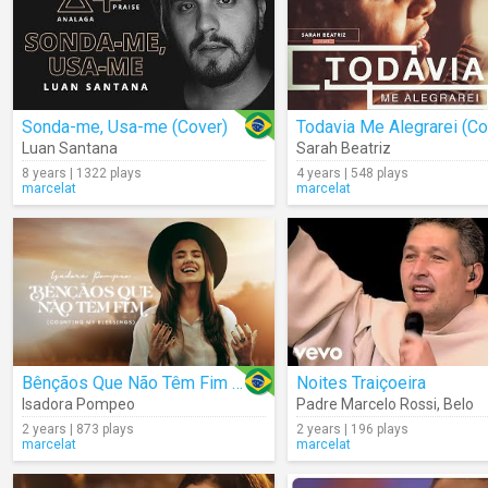
Sonda-me, Usa-me (Cover)
Todavia Me Alegrarei (Co
Luan Santana
Sarah Beatriz
8 years | 1322 plays
4 years | 548 plays
marcelat
marcelat
Bênçãos Que Não Têm Fim (Counting My Blessings)
Noites Traiçoeira
Isadora Pompeo
Padre Marcelo Rossi
,
Belo
2 years | 873 plays
2 years | 196 plays
marcelat
marcelat