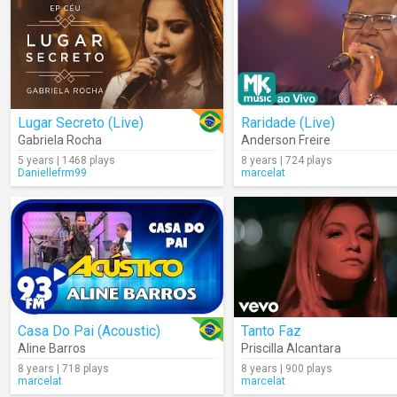
Lugar Secreto (Live)
Raridade (Live)
Gabriela Rocha
Anderson Freire
5 years | 1468 plays
8 years | 724 plays
Daniellefrm99
marcelat
Casa Do Pai (Acoustic)
Tanto Faz
Aline Barros
Priscilla Alcantara
8 years | 718 plays
8 years | 900 plays
marcelat
marcelat