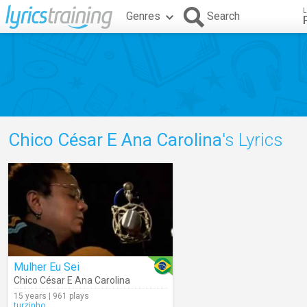
L
Genres
Search
Chico César E Ana Carolina
's Lyrics
Mulher Eu Sei
Chico César E Ana Carolina
15 years | 961 plays
turzinho