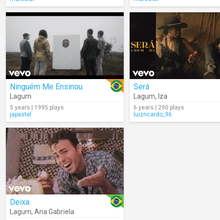
Ninguém Me Ensinou
Será
Lagum
Lagum
,
Iza
5 years | 1995 plays
6 years | 290 plays
japastel
luizricardo_96
Deixa
Lagum
,
Ana Gabriela