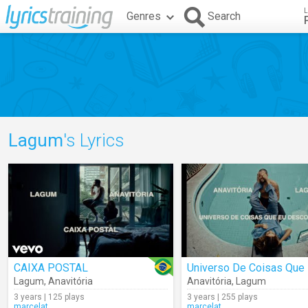
L
Genres
Search
Lagum
's Lyrics
CAIXA POSTAL
Lagum
,
Anavitória
Anavitória
,
Lagum
3 years | 125 plays
3 years | 255 plays
marcelat
marcelat