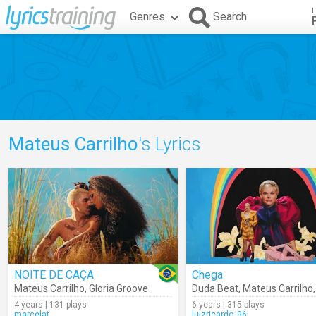
L
Genres
Search
Mateus Carrilho
's Lyrics
NOITE DE CAÇA
Chega
Mateus Carrilho
,
Gloria Groove
Duda Beat
,
Mateus Carrilho
4 years | 131 plays
6 years | 315 plays
marcelat
luizricardo_96