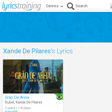
L
Genres
Search
Xande De Pilares
's Lyrics
Grão De Areia
Rubel
,
Xande De Pilares
2 years | 118 plays
marcelat