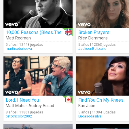
10,000 Reasons (Bless The Lord)
Broken Prayers
Matt Redman
Riley Clemmons
5 años | 12443 jugadas
5 años | 12363 jugadas
martinadurisova
JacksonBelizario
Lord, I Need You
Find You On My Knees
Matt Maher
,
Audrey Assad
Kari Jobe
8 años | 11801 jugadas
5 años | 11394 jugadas
betotricolor2002
Lucascdasilva