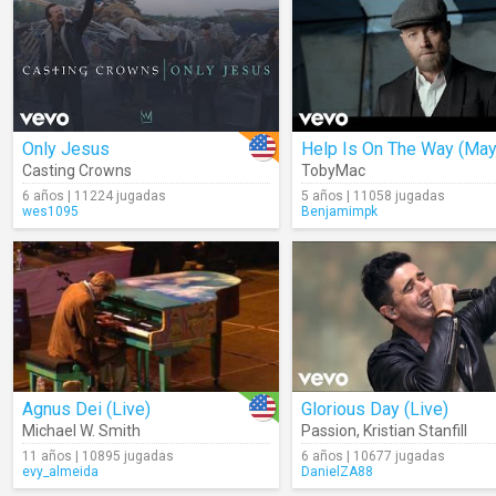
Only Jesus
Casting Crowns
TobyMac
6 años | 11224 jugadas
5 años | 11058 jugadas
wes1095
Benjamimpk
Agnus Dei (Live)
Glorious Day (Live)
Michael W. Smith
Passion
,
Kristian Stanfill
11 años | 10895 jugadas
6 años | 10677 jugadas
evy_almeida
DanielZA88