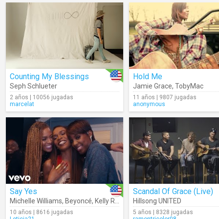
Counting My Blessings
Hold Me
Seph Schlueter
Jamie Grace
,
TobyMac
2 años | 10056 jugadas
11 años | 9807 jugadas
marcelat
anonymous
Say Yes
Scandal Of Grace (Live)
Michelle Williams
,
Beyoncé
,
Kelly Rowland
Hillsong UNITED
10 años | 8616 jugadas
5 años | 8328 jugadas