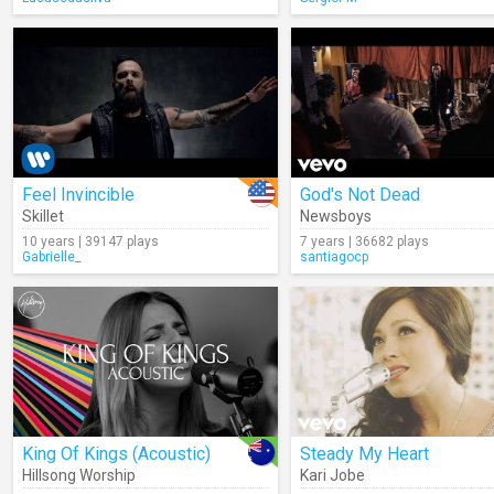
Feel Invincible
God's Not Dead
Skillet
Newsboys
10 years | 39147 plays
7 years | 36682 plays
Gabrielle_
santiagocp
King Of Kings (Acoustic)
Steady My Heart
Hillsong Worship
Kari Jobe