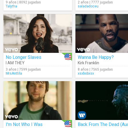
9 años | 8092 jugadas
2 años | 7777 jugadas
Talytha
saladadoceu
No Longer Slaves
Wanna Be Happy?
I AM THEY
Kirk Franklin
3 años | 7599 jugadas
8 años | 7565 jugadas
MrsAnttila
xsxbobxsx
I'm Not Who I Was
Back From The Dead (Au