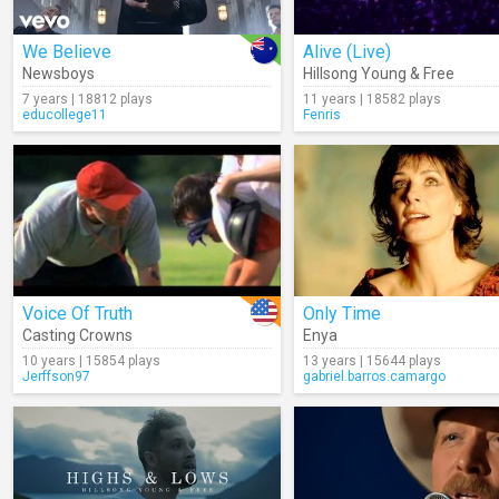
We Believe
Alive (Live)
Newsboys
Hillsong Young & Free
7 years | 18812 plays
11 years | 18582 plays
educollege11
Fenris
Voice Of Truth
Only Time
Casting Crowns
Enya
10 years | 15854 plays
13 years | 15644 plays
Jerffson97
gabriel.barros.camargo