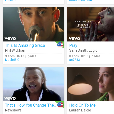
Leticia21
ramontricolor08
This Is Amazing Grace
Pray
Phil Wickham
Sam Smith
,
Logic
3 años | 8210 jugadas
8 años | 8200 jugadas
Machri8.C
as7733
That's How You Change The World
Hold On To Me
Newsboys
Lauren Daigle