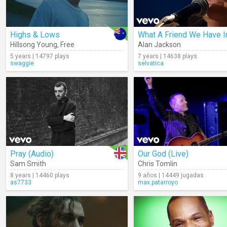
Highs & Lows
Hillsong Young
,
Free
Alan Jackson
5 years | 14797 plays
7 years | 14638 plays
swaggie
selvatica
Pray (Audio)
Our God (Live)
Sam Smith
Chris Tomlin
8 years | 14460 plays
9 años | 14449 jugadas
as7733
max.patarroyo