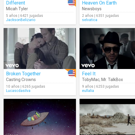
Different
Heaven On Earth
Micah Tyler
Newsboys
5 años | 6421 jugadas
2 años | 6351 jugadas
JacksonBelizario
selvatica
Broken Together
Feel It
Casting Crowns
TobyMac
,
Mr. TalkBox
10 años | 6265 jugadas
9 años | 6253 jugadas
Lucascdasilva
eullalia