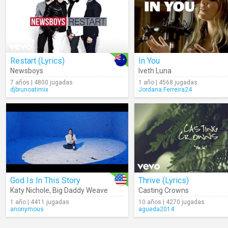
Restart (Lyrics)
In You
Newsboys
Iveth Luna
7 años | 4800 jugadas
1 año | 4568 jugadas
djbrunoatimix
Jordana.Ferreira24
God Is In This Story
Thrive (Lyrics)
Katy Nichole
,
Big Daddy Weave
Casting Crowns
1 año | 4411 jugadas
10 años | 4270 jugadas
anonymous
agueda2014