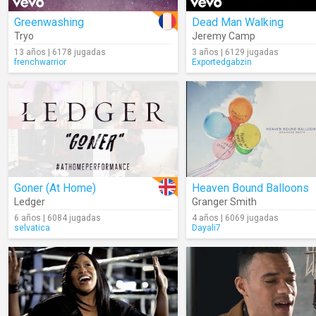
Greenwashing
Dead Man Walking
Tryo
Jeremy Camp
13 años | 6178 jugadas
3 años | 6129 jugadas
frenchwarrior
Exportedgabzin
Goner (At Home)
Heaven Bound Balloons
Ledger
Granger Smith
6 años | 6084 jugadas
4 años | 6069 jugadas
selvatica
Dayali7