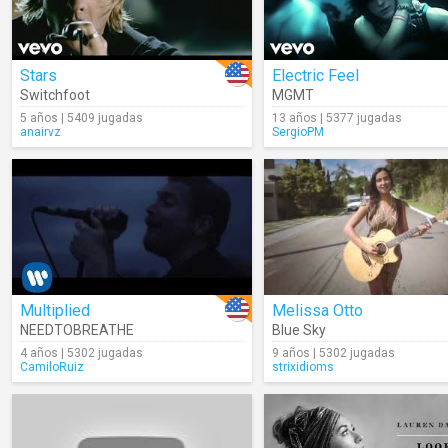
Stars
Electric Feel
Switchfoot
MGMT
5 años | 5409 jugadas
13 años | 5377 jugadas
anairvz
SergioPM
Multiplied
Melissa Otto
NEEDTOBREATHE
Blue Sky
4 años | 5302 jugadas
9 años | 5302 jugadas
CamiloRuiz
strixidioms