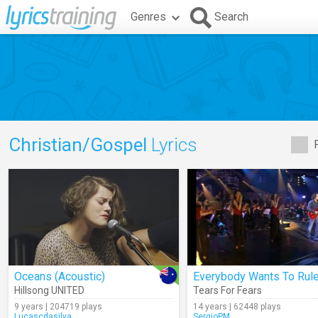
Genres
Search
Christian/Gospel
Lyrics
Oceans (Acoustic)
Hillsong UNITED
Tears For Fears
9 years | 204719 plays
14 years | 62448 plays
Lucascdasilva
SergioPM