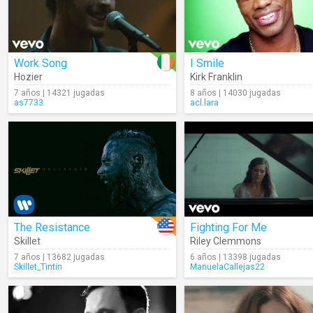
Work Song
I Smile
Hozier
Kirk Franklin
7 años | 14321 jugadas
8 años | 14030 jugadas
as7733
acl.lara
The Resistance
Fighting For Me
Skillet
Riley Clemmons
7 años | 13682 jugadas
6 años | 13398 jugadas
Skillet_Tintin
ManuelaCallejas22