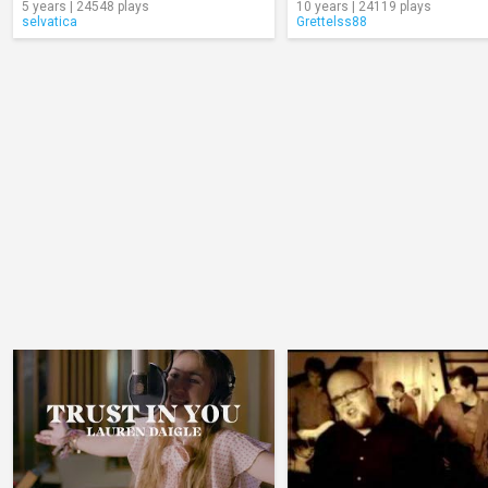
5 years | 24548 plays
10 years | 24119 plays
selvatica
Grettelss88