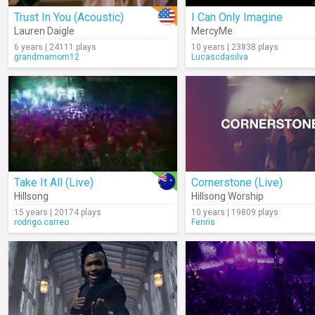
Trust In You (Acoustic)
I Can Only Imagine
Lauren Daigle
MercyMe
6 years | 24111 plays
10 years | 23838 plays
grandmamom12
Lucascdasilva
Take It All (Live)
Cornerstone (Live)
Hillsong
Hillsong Worship
15 years | 20174 plays
10 years | 19809 plays
rodrigo.carreo
Fenris