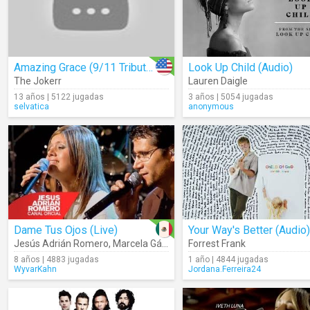
Amazing Grace (9/11 Tribute)
Look Up Child (Audio)
The Jokerr
Lauren Daigle
13 años | 5122 jugadas
3 años | 5054 jugadas
selvatica
anonymous
Dame Tus Ojos (Live)
Your Way's Better (Audio)
Jesús Adrián Romero
,
Marcela Gándara
Forrest Frank
8 años | 4883 jugadas
1 año | 4844 jugadas
WyvarKahn
Jordana.Ferreira24