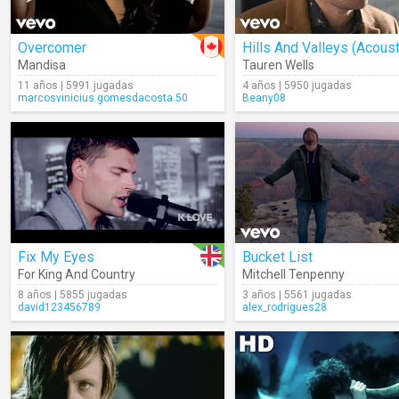
Overcomer
Hills And Valleys (Acoust
Mandisa
Tauren Wells
11 años | 5991 jugadas
4 años | 5950 jugadas
marcosvinicius.gomesdacosta.50
Beany08
Fix My Eyes
Bucket List
For King And Country
Mitchell Tenpenny
8 años | 5855 jugadas
3 años | 5561 jugadas
david123456789
alex_rodrigues28