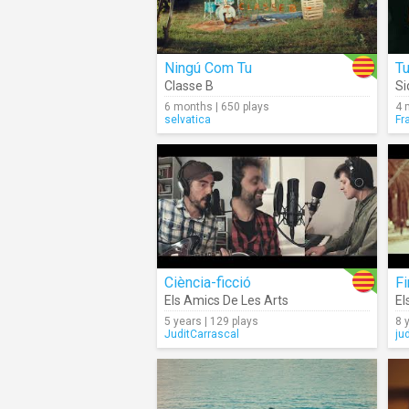
Ningú Com Tu
Tu
Classe B
Si
6 months | 650 plays
4 
selvatica
Fr
Ciència-ficció
Fi
Els Amics De Les Arts
El
5 years | 129 plays
8 
JuditCarrascal
ju