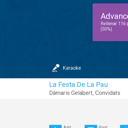
Advanc
Rellenar 116 
(50%)
Karaoke
La Festa De La Pau
Dàmaris Gelabert
,
Convidats
Add
Print