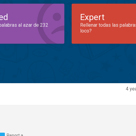
ed
Expert
palabras al azar de 232
Rellenar todas las palabra
loco?
4 ye
Report a