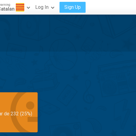
earning
Log In
Sign Up
atalan
ar de 232 (25%)