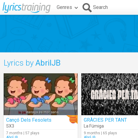
Genres
Search
Lyrics by
AbrilJB
Cançó Dels Fesolets
GRÀCIES PER TANT
SX3
La Fúmiga
7 months | 57 plays
9 months | 65 plays
AbrilJB
AbrilJB