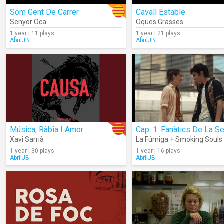
Som Gent De Carrer
Cavall Estable
Senyor Oca
Oques Grasses
1 year | 11 plays
1 year | 21 plays
AbrilJB
AbrilJB
Música, Ràbia I Amor
Xavi Sarrià
La Fúmiga + Smoking Souls
1 year | 30 plays
1 year | 16 plays
AbrilJB
AbrilJB