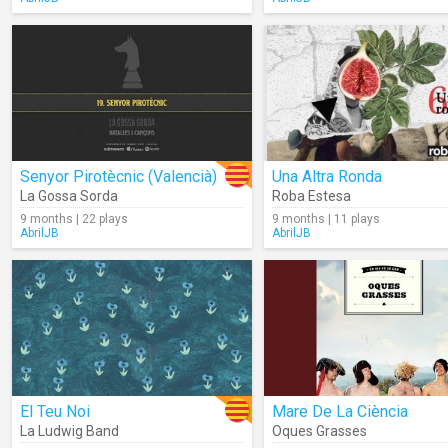
Senyor Pirotècnic (Valencià)
Una Altra Ronda
La Gossa Sorda
Roba Estesa
9 months | 22 plays
9 months | 11 plays
AbrilJB
AbrilJB
El Teu Noi
Mare De La Ciència
La Ludwig Band
Oques Grasses