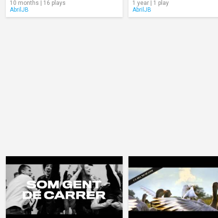
10 months | 16 plays
1 year | 1 play
AbrilJB
AbrilJB