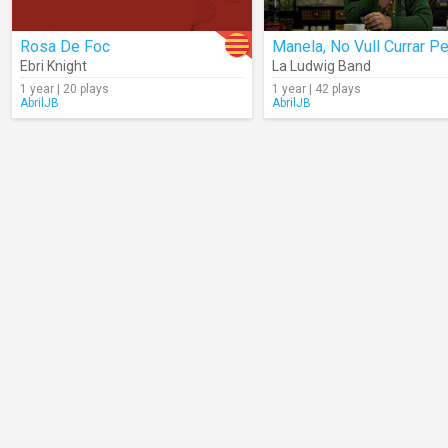
Rosa De Foc
Ebri Knight
La Ludwig Band
1 year | 20 plays
1 year | 42 plays
AbrilJB
AbrilJB