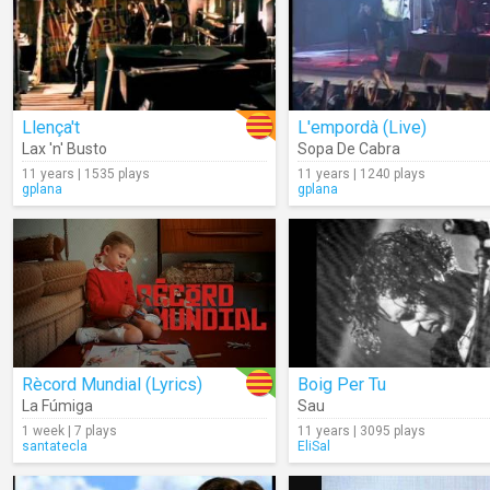
Llença't
L'empordà (Live)
Lax 'n' Busto
Sopa De Cabra
11 years | 1535 plays
11 years | 1240 plays
gplana
gplana
Rècord Mundial (Lyrics)
Boig Per Tu
La Fúmiga
Sau
1 week | 7 plays
11 years | 3095 plays
santatecla
EliSal