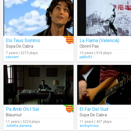
Els Teus Somnis
La Flama (Valencià)
Sopa De Cabra
Obrint Pas
7 years | 3273 plays
10 years | 518 plays
xaviram
pablo93
Pa Amb Oli I Sal
El Far Del Sud
Blaumut
Sopa De Cabra
11 years | 3224 plays
11 years | 427 plays
Julietta_banana
anonymous