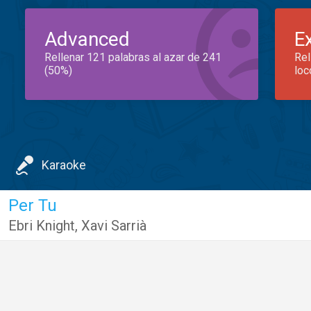
Advanced
E
Rellenar 121 palabras al azar de 241
Rel
(50%)
loc
Karaoke
Per Tu
Ebri Knight
,
Xavi Sarrià