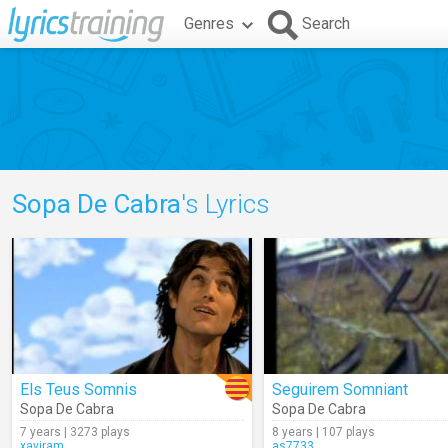
Genres
Search
Sopa De Cabra
's Lyrics
Els Teus Somnis
Seguirem Somniant
Sopa De Cabra
Sopa De Cabra
7 years | 3273 plays
8 years | 107 plays
xaviram
as7733