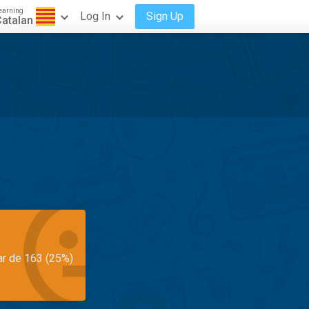
earning
Log In
Sign Up
atalan
ar de 163 (25%)