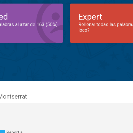
ed
Expert
alabras al azar de 163 (50%)
Rellenar todas las palabra
loco?
Montserrat
Report a