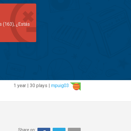
s (163), ¿Estás
1 year | 30 plays |
mpuig03
Share on: