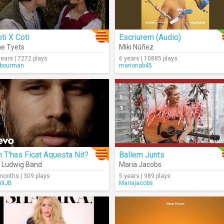
ti X Coti
Escriurem (Audio)
e Tyets
Miki Núñez
years | 7272 plays
6 years | 10885 plays
bourman
marionab45
 T'has Ficat Aquesta Nit?
Ballem Junts
 Ludwig Band
Maria Jacobs
months | 309 plays
5 years | 989 plays
rilJB
Mariajacobs