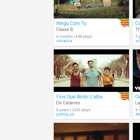
Ningú Com Tu
Co
Classe B
Th
6 months | 648 plays
3 
selvatica
ac
Fins Que Arribi L'alba
On
Els Catarres
La
8 years | 3203 plays
9 
juditita_xd
Ab