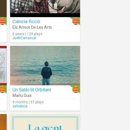
Ciència-ficció
Els Amics De Les Arts
5 years | 129 plays
JuditCarrascal
Un Satèl·lit Orbitant
Manu Guix
9 months | 97 plays
selvatica