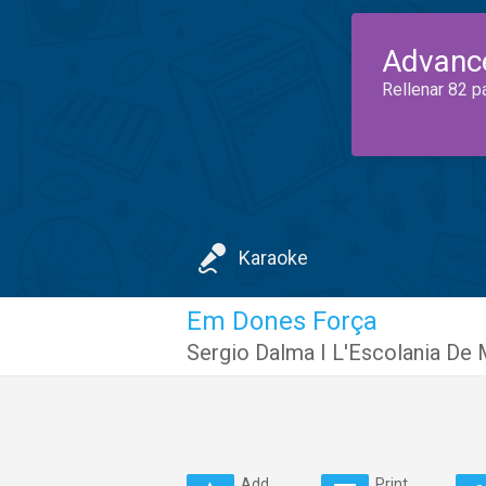
Advanc
Rellenar 82 p
Karaoke
Em Dones Força
Sergio Dalma I L'Escolania De 
Add
Print