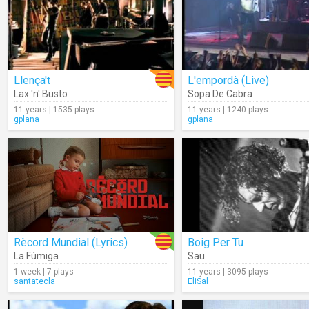
Llença't
L'empordà (Live)
Lax 'n' Busto
Sopa De Cabra
11 years | 1535 plays
11 years | 1240 plays
gplana
gplana
Rècord Mundial (Lyrics)
Boig Per Tu
La Fúmiga
Sau
1 week | 7 plays
11 years | 3095 plays
santatecla
EliSal