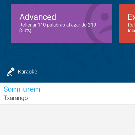
Advanced
E
Rellenar 110 palabras al azar de 219
Rel
(50%)
loc
Karaoke
Somriurem
Txarango