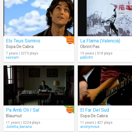
Els Teus Somnis
La Flama (Valencià)
Sopa De Cabra
Obrint Pas
7 years | 3273 plays
10 years | 518 plays
xaviram
pablo93
Pa Amb Oli I Sal
El Far Del Sud
Blaumut
Sopa De Cabra
11 years | 3224 plays
11 years | 427 plays
Julietta_banana
anonymous