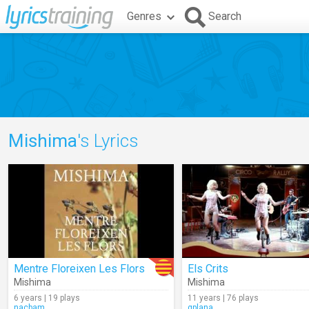
Genres
Search
Mishima
's Lyrics
Mentre Floreixen Les Flors
Els Crits
Mishima
Mishima
6 years | 19 plays
11 years | 76 plays
nacbam
gplana