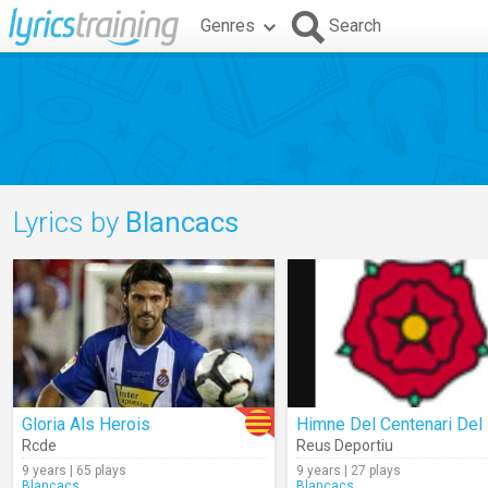
Genres
Search
Lyrics by
Blancacs
Gloria Als Herois
Rcde
Reus Deportiu
9 years | 65 plays
9 years | 27 plays
Blancacs
Blancacs