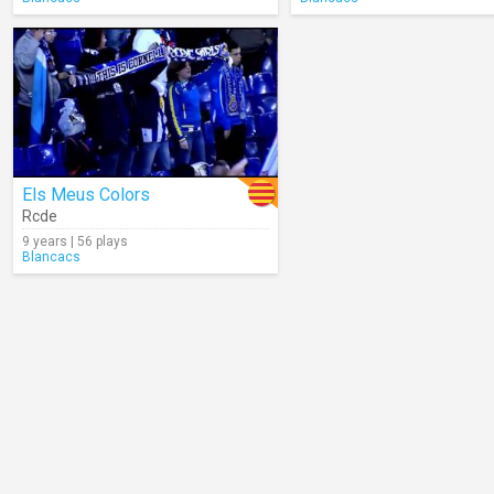
Els Meus Colors
Rcde
9 years | 56 plays
Blancacs