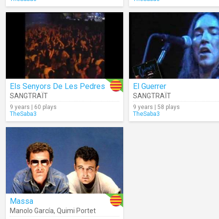
Els Senyors De Les Pedres
El Guerrer
SANGTRAÏT
SANGTRAÏT
9 years | 60 plays
9 years | 58 plays
TheSaba3
TheSaba3
Massa
Manolo García
,
Quimi Portet