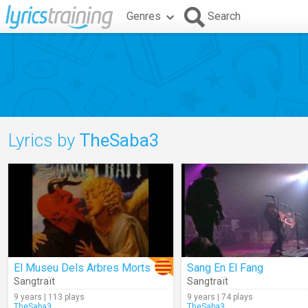
Genres
Search
Lyrics by
TheSaba3
El Museu Dels Arbres Morts
Sang En El Fang
Sangtraït
Sangtraït
9 years | 113 plays
9 years | 74 plays
TheSaba3
TheSaba3