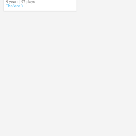
9 years | 97 plays
TheSaba3