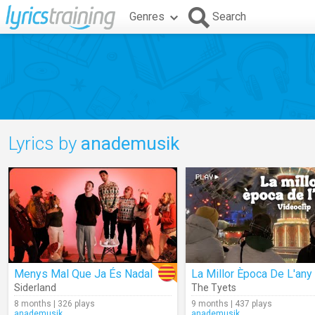
Genres
Search
Lyrics by
anademusik
Menys Mal Que Ja És Nadal
La Millor Època De L'any
Siderland
The Tyets
8 months | 326 plays
9 months | 437 plays
anademusik
anademusik