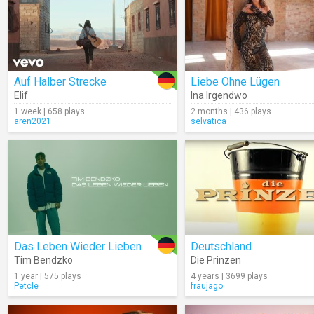
Auf Halber Strecke
Liebe Ohne Lügen
Elif
Ina Irgendwo
1 week | 658 plays
2 months | 436 plays
aren2021
selvatica
Das Leben Wieder Lieben
Deutschland
Tim Bendzko
Die Prinzen
1 year | 575 plays
4 years | 3699 plays
Petcle
fraujago