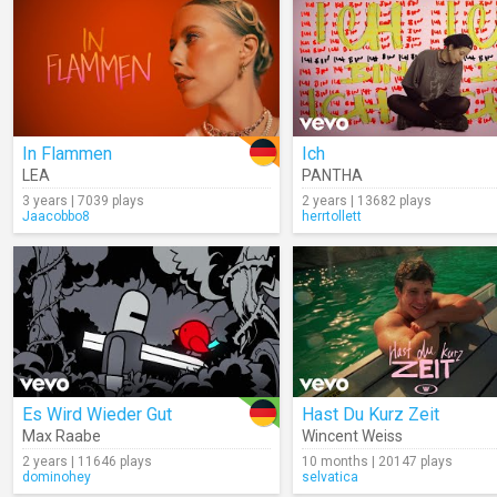
In Flammen
Ich
LEA
PANTHA
3 years | 7039 plays
2 years | 13682 plays
Jaacobbo8
herrtollett
Es Wird Wieder Gut
Hast Du Kurz Zeit
Max Raabe
Wincent Weiss
2 years | 11646 plays
10 months | 20147 plays
dominohey
selvatica