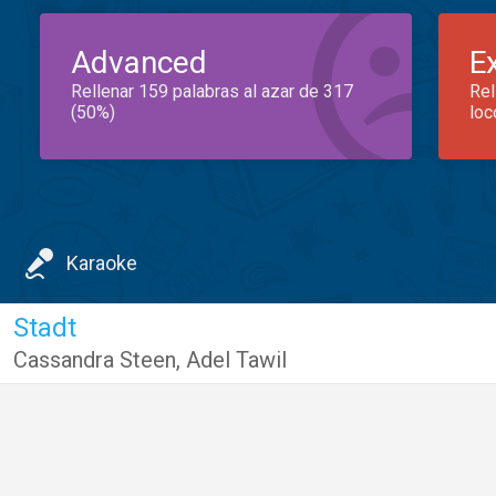
Advanced
E
Rellenar 159 palabras al azar de 317
Rel
(50%)
loc
Karaoke
Stadt
Cassandra Steen
,
Adel Tawil