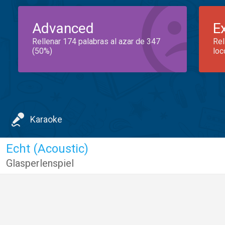
Advanced
E
Rellenar 174 palabras al azar de 347
Rel
(50%)
loc
Karaoke
Echt (Acoustic)
Glasperlenspiel