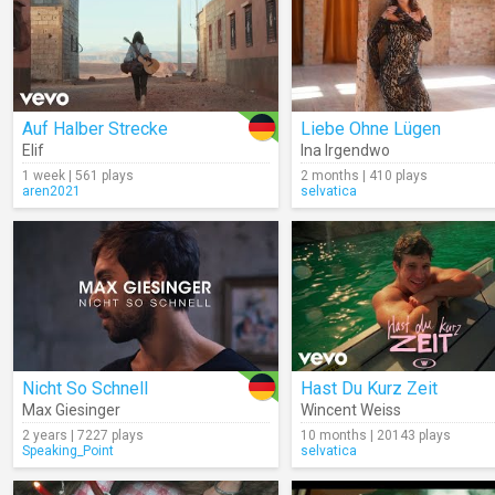
Auf Halber Strecke
Liebe Ohne Lügen
Elif
Ina Irgendwo
1 week | 561 plays
2 months | 410 plays
aren2021
selvatica
Nicht So Schnell
Hast Du Kurz Zeit
Max Giesinger
Wincent Weiss
2 years | 7227 plays
10 months | 20143 plays
Speaking_Point
selvatica