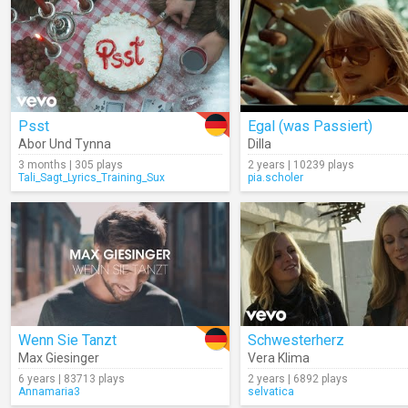
Psst
Egal (was Passiert)
Abor Und Tynna
Dilla
3 months | 305 plays
2 years | 10239 plays
Tali_Sagt_Lyrics_Training_Sux
pia.scholer
Wenn Sie Tanzt
Schwesterherz
Max Giesinger
Vera Klima
6 years | 83713 plays
2 years | 6892 plays
Annamaria3
selvatica