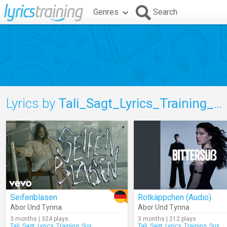
Genres
Search
Lyrics by
Tali_Sagt_Lyrics_Training_Sux
Seifenblasen
Rotkäppchen (Audio)
Abor Und Tynna
Abor Und Tynna
3 months | 324 plays
3 months | 212 plays
Tali_Sagt_Lyrics_Training_Sux
Tali_Sagt_Lyrics_Training_Sux