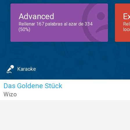
Advanced
E
Rellenar 167 palabras al azar de 334
Rel
(50%)
loc
Karaoke
Das Goldene Stück
Wizo