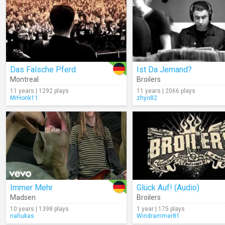
Das Falsche Pferd
Ist Da Jemand?
Montreal
Broilers
11 years | 1292 plays
11 years | 2066 plays
MrHonk11
zhyo82
Immer Mehr
Glück Auf! (Audio)
Madsen
Broilers
10 years | 1398 plays
1 year | 175 plays
nahukas
Windrammer81