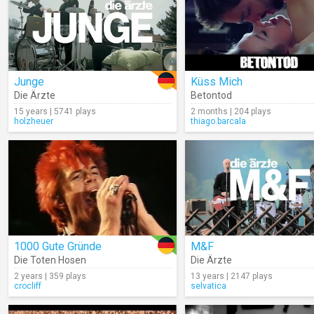
Junge
Küss Mich
Die Ärzte
Betontod
15 years | 5741 plays
2 months | 204 plays
holzheuer
thiago.barcala
1000 Gute Gründe
M&F
Die Toten Hosen
Die Ärzte
2 years | 359 plays
13 years | 2147 plays
crocliff
selvatica