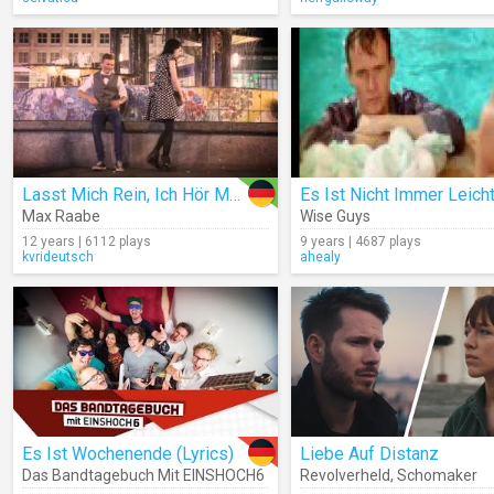
Lasst Mich Rein, Ich Hör Musik
Es Ist Nicht Immer Leich
Max Raabe
Wise Guys
12 years | 6112 plays
9 years | 4687 plays
kvrideutsch
ahealy
Es Ist Wochenende (Lyrics)
Liebe Auf Distanz
Das Bandtagebuch Mit EINSHOCH6
Revolverheld
,
Schomaker