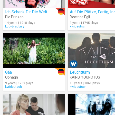
Ich Schenk Dir Die Welt
Die Prinzen
Beatrice Egli
14 years | 1918 plays
9 years | 1795 plays
LucyBradbury
kvrideutsch
Gäa
Leuchtturm
Oonagh
KAIND
,
YOUNOTUS
9 years | 1209 plays
10 years | 1061 plays
kvrideutsch
kvrideutsch