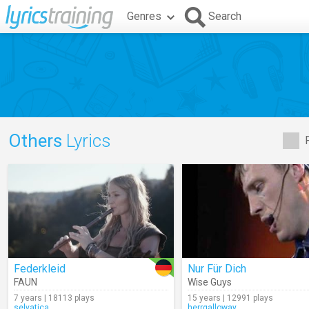
Genres
Search
Others
Lyrics
Federkleid
Nur Für Dich
FAUN
Wise Guys
7 years | 18113 plays
15 years | 12991 plays
selvatica
herrgalloway