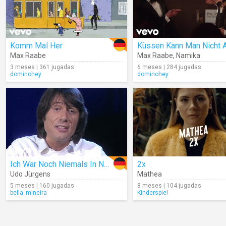
Komm Mal Her
Max Raabe
Max Raabe
,
Namika
3 meses | 361 jugadas
6 meses | 284 jugadas
dominohey
dominohey
Ich War Noch Niemals In New York (Live)
2x
Udo Jürgens
Mathea
5 meses | 160 jugadas
8 meses | 104 jugadas
bella_mineira
Kinderspiel