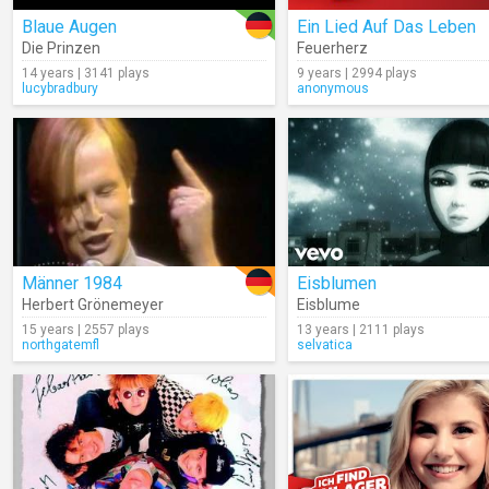
Blaue Augen
Ein Lied Auf Das Leben
Die Prinzen
Feuerherz
14 years | 3141 plays
9 years | 2994 plays
lucybradbury
anonymous
Männer 1984
Eisblumen
Herbert Grönemeyer
Eisblume
15 years | 2557 plays
13 years | 2111 plays
northgatemfl
selvatica