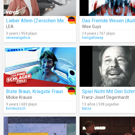
Lieber Allein (Zwischen Meinen Zeilen Live)
Das Fremde Wesen (Aud
LEA
Wise Guys
3 years | 954 plays
14 years | 767 plays
reneeangelica
herrgalloway
Biste Braun, Kriegste Fraun
Mickie Krause
Franz-Josef Degenhardt
9 years | 683 plays
13 años | 538 jugadas
kvrideutsch
batze