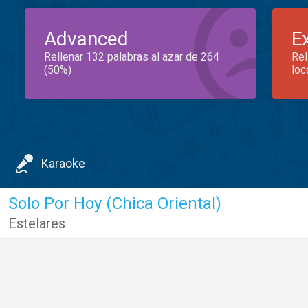
Advanced
E
Rellenar 132 palabras al azar de 264
Rel
(50%)
loc
Karaoke
Solo Por Hoy (Chica Oriental)
Estelares