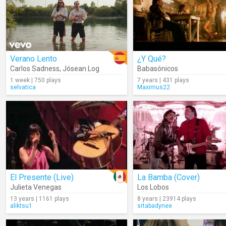
Verano Lento
¿Y Qué?
Carlos Sadness
,
Jósean Log
Babasónicos
1 week | 750 plays
7 years | 431 plays
selvatica
Maximus22
El Presente (Live)
La Bamba (Cover)
Julieta Venegas
Los Lobos
13 years | 1161 plays
8 years | 23914 plays
aliktsu1
srtabadynee