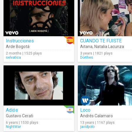
Instrucciones
CUANDO TE FUISTE
Arde Bogotá
Aitana
,
Natalia Lacunza
2 months | 1525 plays
3 years | 1821 plays
selvatica
Dorthes
Adiós
Loco
Gustavo Cerati
Andrés Calamaro
6 years | 1530 plays
13 years | 1167 plays
NightWar
javidpolo