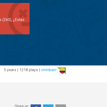
s (260), ¿Estás
5 years | 1218 plays |
cmmbarn
Share on: