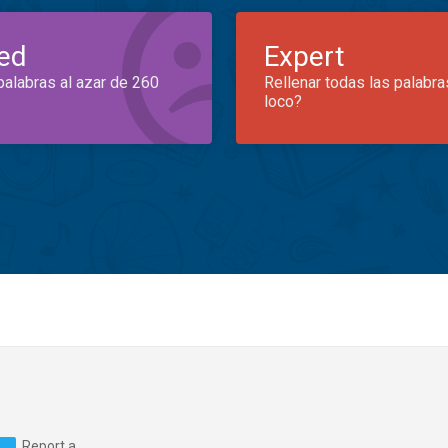
ed
Expert
palabras al azar de 260
Rellenar todas las palabra
loco?
Report a