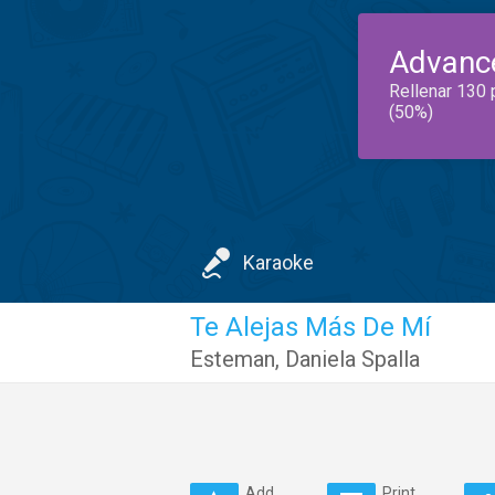
Advanc
Rellenar 130 
(50%)
Karaoke
Te Alejas Más De Mí
Esteman
,
Daniela Spalla
Add
Print