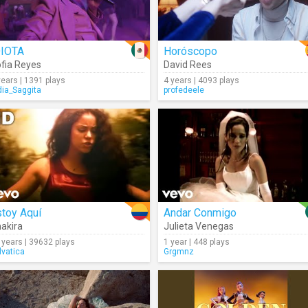
DIOTA
Horóscopo
fia Reyes
David Rees
years | 1391 plays
4 years | 4093 plays
dia_Saggita
profedeele
toy Aquí
Andar Conmigo
akira
Julieta Venegas
 years | 39632 plays
1 year | 448 plays
lvatica
Grgmnz