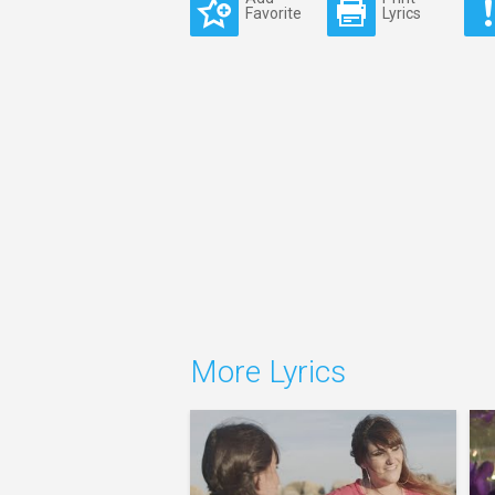
Favorite
Lyrics
More Lyrics