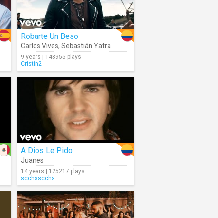
Robarte Un Beso
Carlos Vives
,
Sebastián Yatra
9 years | 148955 plays
Cristin2
A Dios Le Pido
Juanes
14 years | 125217 plays
scchsscchs