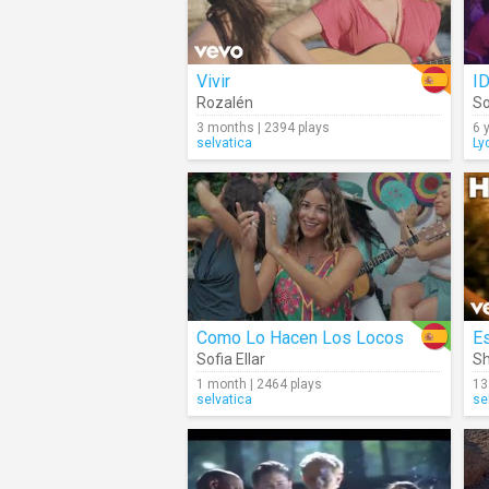
Vivir
I
Rozalén
So
3 months | 2394 plays
6 
selvatica
Ly
Como Lo Hacen Los Locos
Es
Sofia Ellar
Sh
1 month | 2464 plays
13
selvatica
se