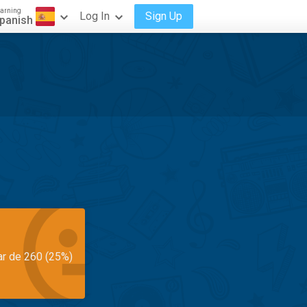
arning
Log In
Sign Up
panish
ar de 260 (25%)