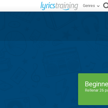
Genres
Beginne
Rellenar 26 p