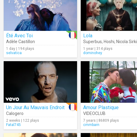
Été Avec Toi
Lola
Adèle Castillon
Superbus
,
Hoshi
,
Nicola Sirk
1 day | 194 plays
1 year | 314 plays
selvatica
dominohey
Un Jour Au Mauvais Endroit
Amour Plastique
Calogero
VIDEOCLUB
2 weeks | 122 plays
7 years | 86809 plays
Fatal745
cmmbarn