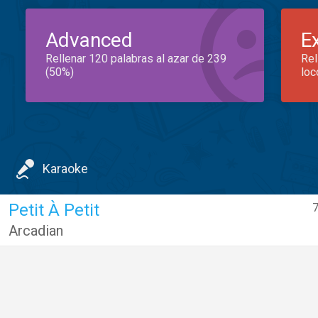
Advanced
E
Rellenar 120 palabras al azar de 239
Rel
(50%)
loc
Karaoke
Petit À Petit
7
Arcadian