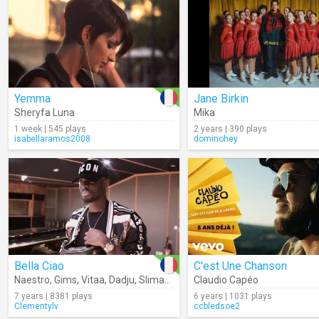
Yemma
Jane Birkin
Sheryfa Luna
Mika
1 week | 545 plays
2 years | 390 plays
isabellaramos2008
dominohey
Bella Ciao
C'est Une Chanson
Naestro
,
Gims
,
Vitaa
,
Dadju
,
Slimane
Claudio Capéo
7 years | 8381 plays
6 years | 1031 plays
Clementylv
ccbledsoe2