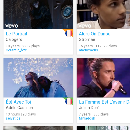
Le Portrait
Alors On Danse
Calogero
Stromae
10 years | 2902 plays
15 years | 112379 plays
Corentin_brtx
anonymous
Été Avec Toi
Adèle Castillon
Julien Doré
13 hours | 93 plays
7 years | 356 plays
selvatica
MPradosh