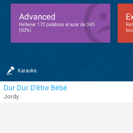
Advanced
E
Rellenar 173 palabras al azar de 345
Rel
(50%)
loc
Karaoke
Dur Dur D'être Bébé
Jordy