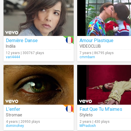
Dernière Danse
Amour Plastique
Indila
VIDEOCLUB
12 years | 300767 plays
7 years | 86795 plays
vari4444
cmmbarn
L’enfer
Faut Que Tu M'aimes
Stromae
Styleto
4 years | 20950 plays
2 years | 430 plays
dominohey
MPradosh