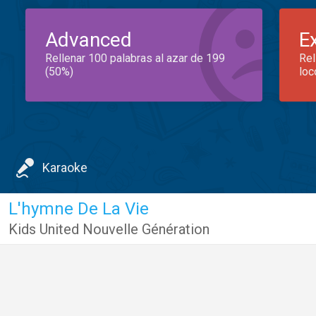
Advanced
E
Rellenar 100 palabras al azar de 199
Rel
(50%)
loc
Karaoke
L'hymne De La Vie
Kids United Nouvelle Génération