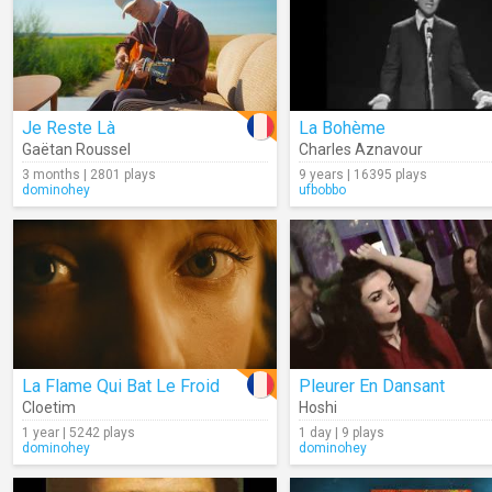
Je Reste Là
La Bohème
Gaëtan Roussel
Charles Aznavour
3 months | 2801 plays
9 years | 16395 plays
dominohey
ufbobbo
La Flame Qui Bat Le Froid
Pleurer En Dansant
Cloetim
Hoshi
1 year | 5242 plays
1 day | 9 plays
dominohey
dominohey