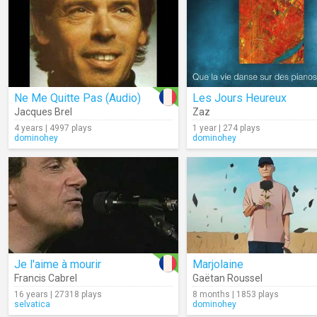
Ne Me Quitte Pas (Audio)
Les Jours Heureux
Jacques Brel
Zaz
4 years | 4997 plays
1 year | 274 plays
dominohey
dominohey
Je l'aime à mourir
Marjolaine
Francis Cabrel
Gaëtan Roussel
16 years | 27318 plays
8 months | 1853 plays
selvatica
dominohey