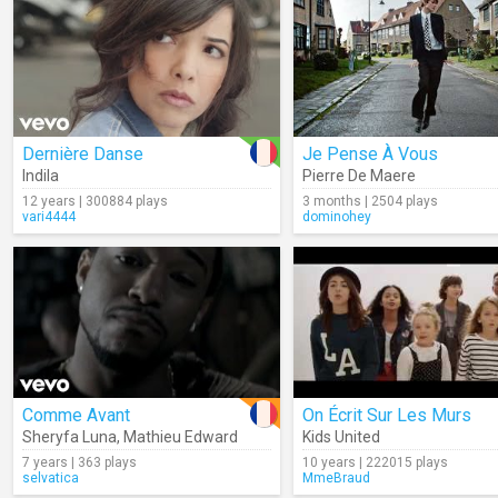
Dernière Danse
Je Pense À Vous
Indila
Pierre De Maere
12 years | 300884 plays
3 months | 2504 plays
vari4444
dominohey
Comme Avant
On Écrit Sur Les Murs
Sheryfa Luna
,
Mathieu Edward
Kids United
7 years | 363 plays
10 years | 222015 plays
selvatica
MmeBraud