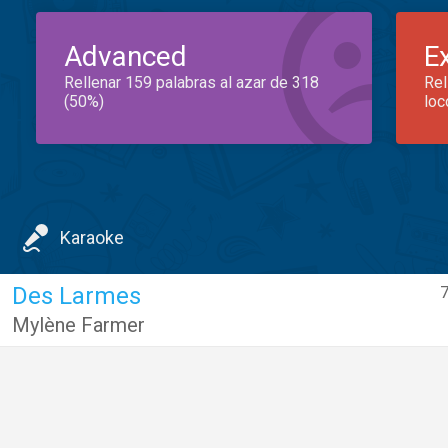
Advanced
E
Rellenar 159 palabras al azar de 318
Rel
(50%)
loc
Karaoke
Des Larmes
7
Mylène Farmer