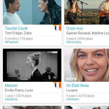
Touché Coulé
Crois-moi
Tom Frager
,
Zaho
Gaëtan Roussel
,
Adeline Lo
9 months | 178 plays
2 years | 5556 plays
MPradosh
dominohey
Maison
On Était Beau
Emilio Piano
,
Lucie
Louane
1 year | 12579 plays
9 years | 22153 plays
selvatica
cmmbarn