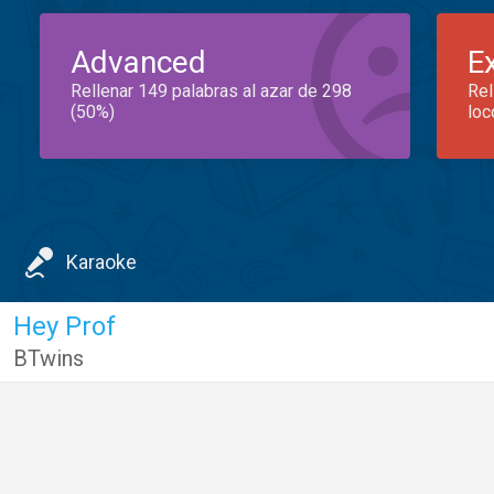
Advanced
E
Rellenar 149 palabras al azar de 298
Rel
(50%)
loc
Karaoke
Hey Prof
BTwins