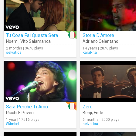
Tu Cosa Fai Questa Sera
Storia D'Amore
Noemi
,
Vito Salamanca
Adriano Celentano
2 months | 3676 plays
14 years | 2876 plays
selvatica
KaraRita
Sarà Perché Ti Amo
Zero
Ricchi E Poveri
Benji
,
Fede
1 year | 17516 plays
6 months | 2500 plays
Skimbel
selvatica