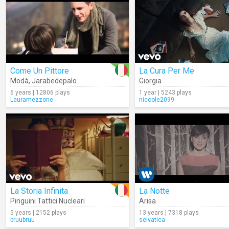
Come Un Pittore
La Cura Per Me
Modà
,
Jarabedepalo
Giorgia
6 years | 12806 plays
1 year | 5243 plays
Lauramezzone
nicoole2099
La Storia Infinita
La Notte
Pinguini Tattici Nucleari
Arisa
5 years | 2152 plays
13 years | 7318 plays
bruubruu
selvatica