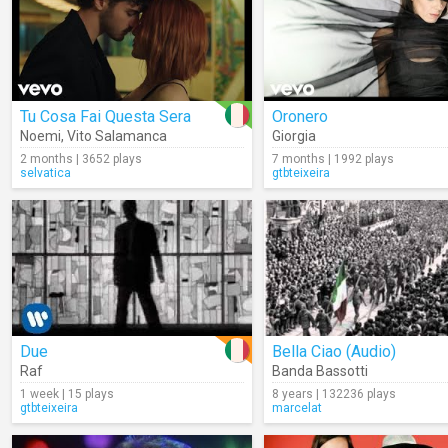
Tu Cosa Fai Questa Sera
Oronero
Noemi
,
Vito Salamanca
Giorgia
2 months | 3652 plays
7 months | 1992 plays
selvatica
gtbteixeira
Due
Bella Ciao (Audio)
Raf
Banda Bassotti
1 week | 15 plays
8 years | 132236 plays
gtbteixeira
marcelat