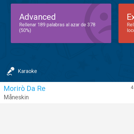
Advanced
E
Rellenar 189 palabras al azar de 378
Rel
(50%)
loc
Karaoke
Morirò Da Re
4
Måneskin