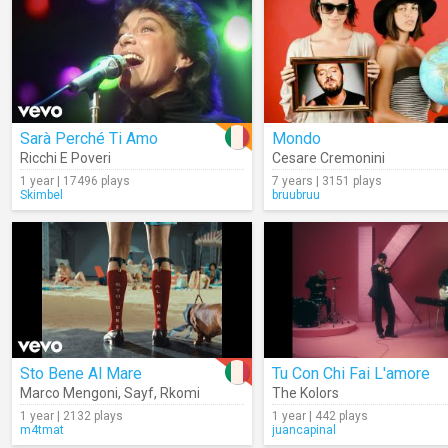
Sarà Perché Ti Amo
Mondo
Ricchi E Poveri
Cesare Cremonini
1 year | 17496 plays
7 years | 3151 plays
Skimbel
bruubruu
Sto Bene Al Mare
Tu Con Chi Fai L'amore
Marco Mengoni
,
Sayf
,
Rkomi
The Kolors
1 year | 2132 plays
1 year | 442 plays
m4tmat
juancapinal