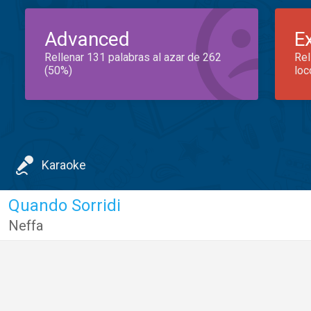
Advanced
E
Rellenar 131 palabras al azar de 262
Rel
(50%)
loc
Karaoke
Quando Sorridi
Neffa