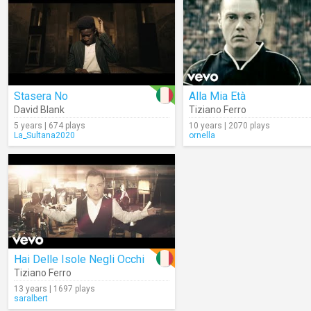
Stasera No
Alla Mia Età
David Blank
Tiziano Ferro
5 years | 674 plays
10 years | 2070 plays
La_Sultana2020
ornella
Hai Delle Isole Negli Occhi
Tiziano Ferro
13 years | 1697 plays
saralbert