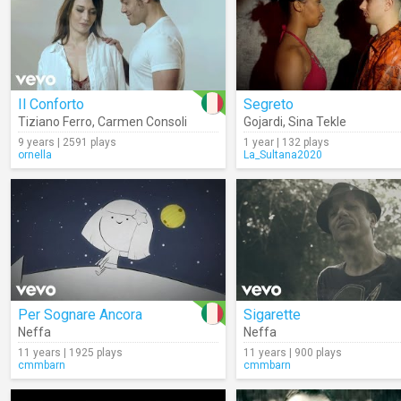
Il Conforto
Segreto
Tiziano Ferro
,
Carmen Consoli
Gojardi
,
Sina Tekle
9 years | 2591 plays
1 year | 132 plays
ornella
La_Sultana2020
Per Sognare Ancora
Sigarette
Neffa
Neffa
11 years | 1925 plays
11 years | 900 plays
cmmbarn
cmmbarn