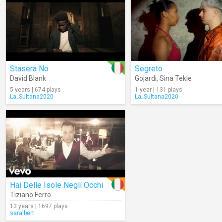
Stasera No
Segreto
David Blank
Gojardi
,
Sina Tekle
5 years | 674 plays
1 year | 131 plays
La_Sultana2020
La_Sultana2020
Hai Delle Isole Negli Occhi
Tiziano Ferro
13 years | 1697 plays
saralbert