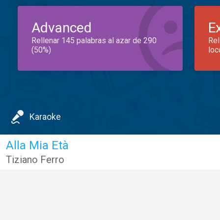
Advanced
E
Rellenar 145 palabras al azar de 290
Rel
(50%)
loc
Karaoke
Alla Mia Età
Tiziano Ferro