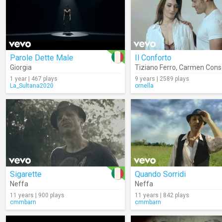
Parole Dette Male
Il Conforto
Giorgia
Tiziano Ferro
,
Carmen Conso
1 year | 467 plays
9 years | 2589 plays
La_Sultana2020
ornella
Sigarette
Quando Sorridi
Neffa
Neffa
11 years | 900 plays
11 years | 842 plays
cmmbarn
cmmbarn