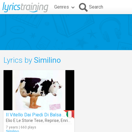
Genres
Search
Lyrics by
Similino
Il Vitello Dai Piedi Di Balsa (Audio)
Elio E Le Storie Tese
,
Reprise
,
Enrico Ruggeri
7 years | 660 plays
Similino