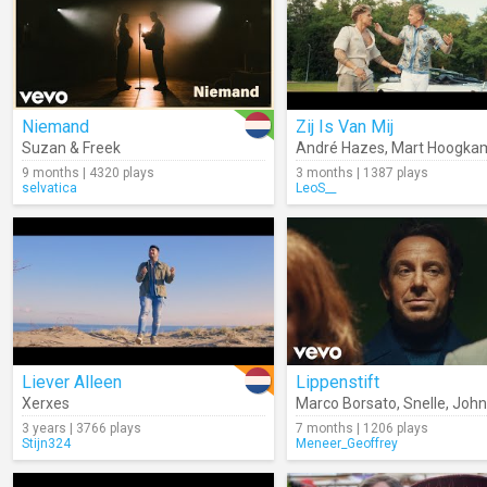
Niemand
Zij Is Van Mij
Suzan & Freek
André Hazes
,
Mart Hoogka
9 months | 4320 plays
3 months | 1387 plays
selvatica
LeoS__
Liever Alleen
Lippenstift
Xerxes
Marco Borsato
,
Snelle
,
John 
3 years | 3766 plays
7 months | 1206 plays
Stijn324
Meneer_Geoffrey