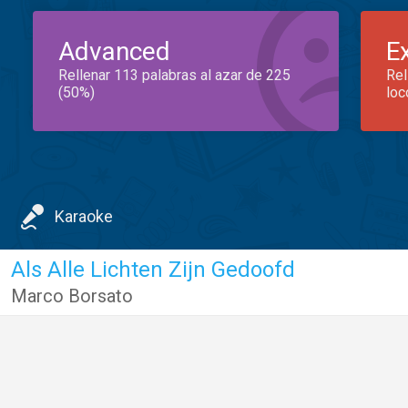
Advanced
E
Rellenar 113 palabras al azar de 225
Rel
(50%)
loc
Karaoke
Als Alle Lichten Zijn Gedoofd
Marco Borsato