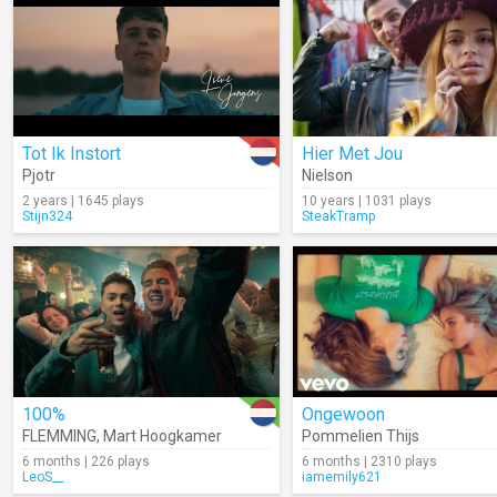
Tot Ik Instort
Hier Met Jou
Pjotr
Nielson
2 years | 1645 plays
10 years | 1031 plays
Stijn324
SteakTramp
100%
Ongewoon
FLEMMING
,
Mart Hoogkamer
Pommelien Thijs
6 months | 226 plays
6 months | 2310 plays
LeoS__
iamemily621