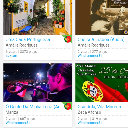
Uma Casa Portuguesa
Cheira A Lisboa (Audio)
Amália Rodrigues
Amália Rodrigues
6 years | 3373 plays
2 years | 277 plays
szxlxm
Windrammer81
Ó Gente Da Minha Terra (Ao Vivo Em Lisboa)
Grândola, Vila Morena
Mariza
Zeca Afonso
2 years | 607 plays
2 years | 319 plays
Windrammer81
Windrammer81