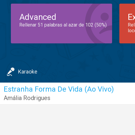
Advanced
E
Rellenar 51 palabras al azar de 102 (50%)
Rel
loc
Karaoke
Estranha Forma De Vida (Ao Vivo)
Amália Rodrigues