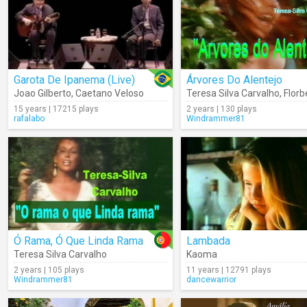
Garota De Ipanema (Live)
Árvores Do Alentejo
Joao Gilberto
,
Caetano Veloso
Teresa Silva Carvalho
,
Florbela
15 years | 17215 plays
2 years | 130 plays
rafalabo
Windrammer81
Ó Rama, Ó Que Linda Rama
Lambada
Teresa Silva Carvalho
Kaoma
2 years | 105 plays
11 years | 12791 plays
Windrammer81
dancewarrior