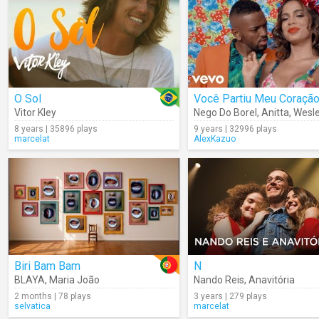
O Sol
Você Partiu Meu Coraçã
Vitor Kley
Nego Do Borel
,
Anitta
,
Wesley 
8 years | 35896 plays
9 years | 32996 plays
marcelat
AlexKazuo
Biri Bam Bam
N
BLAYA
,
Maria João
Nando Reis
,
Anavitória
2 months | 78 plays
3 years | 279 plays
selvatica
marcelat