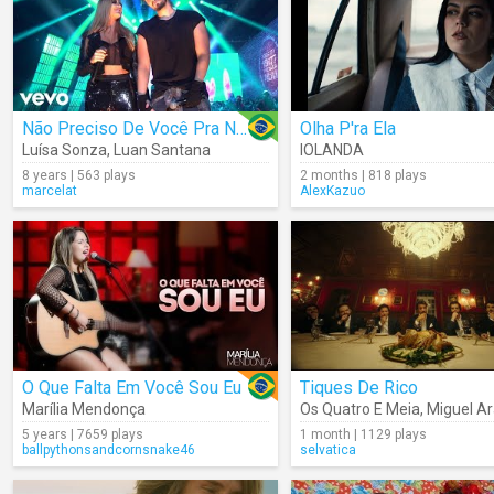
Não Preciso De Você Pra Nada
Olha P'ra Ela
Luísa Sonza
,
Luan Santana
IOLANDA
8 years | 563 plays
2 months | 818 plays
marcelat
AlexKazuo
O Que Falta Em Você Sou Eu
Tiques De Rico
Marília Mendonça
Os Quatro E Meia
,
Miguel Ar
5 years | 7659 plays
1 month | 1129 plays
ballpythonsandcornsnake46
selvatica