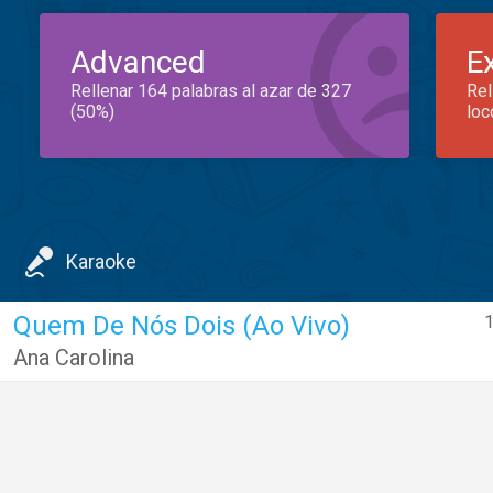
Advanced
E
Rellenar 164 palabras al azar de 327
Rel
(50%)
loc
Karaoke
Quem De Nós Dois (Ao Vivo)
1
Ana Carolina