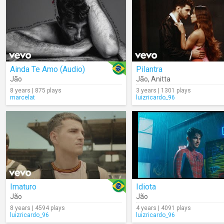
Ainda Te Amo (Audio)
Pilantra
Jão
Jão
,
Anitta
8 years | 875 plays
3 years | 1301 plays
marcelat
luizricardo_96
Imaturo
Idiota
Jão
Jão
8 years | 4594 plays
4 years | 4091 plays
luizricardo_96
luizricardo_96