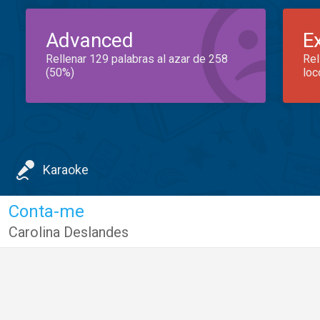
Advanced
E
Rellenar 129 palabras al azar de 258
Rel
(50%)
loc
Karaoke
Conta-me
Carolina Deslandes