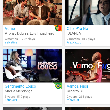
Verão
Olha P'ra Ela
Afonso Dubraz
,
Luís Trigacheiro
IOLANDA
4 months | 1222 plays
2 months | 819 plays
selvatica
AlexKazuo
Sentimento Louco
Vamos Fugir
Marília Mendonça
Gilberto Gil
5 years | 519 plays
2 years | 263 plays
Leticia21
marcelat