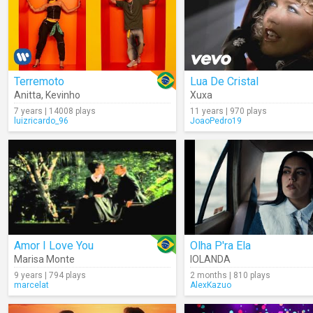
Terremoto
Lua De Cristal
Anitta
,
Kevinho
Xuxa
7 years | 14008 plays
11 years | 970 plays
luizricardo_96
JoaoPedro19
Amor I Love You
Olha P'ra Ela
Marisa Monte
IOLANDA
9 years | 794 plays
2 months | 810 plays
marcelat
AlexKazuo