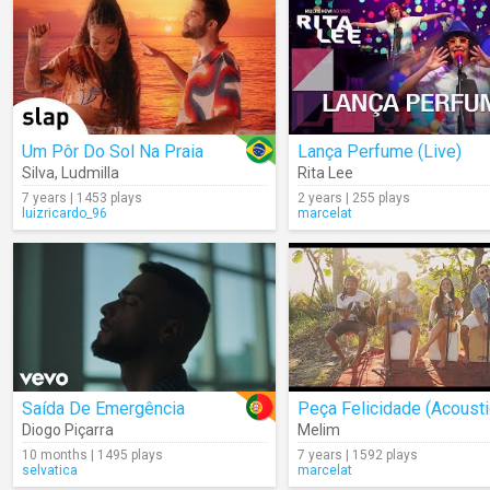
Um Pôr Do Sol Na Praia
Lança Perfume (Live)
Silva
,
Ludmilla
Rita Lee
7 years | 1453 plays
2 years | 255 plays
luizricardo_96
marcelat
Saída De Emergência
Peça Felicidade (Acousti
Diogo Piçarra
Melim
10 months | 1495 plays
7 years | 1592 plays
selvatica
marcelat