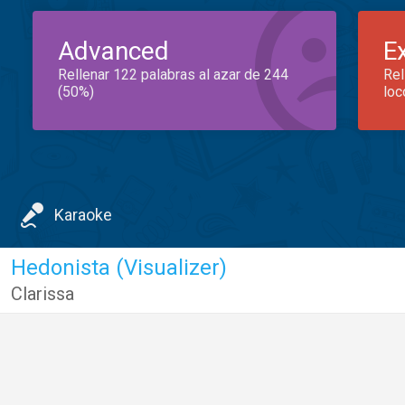
Advanced
E
Rellenar 122 palabras al azar de 244
Rel
(50%)
loc
Karaoke
Hedonista (Visualizer)
Clarissa