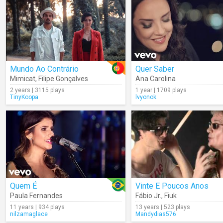
Mundo Ao Contrário
Quer Saber
Mimicat
,
Filipe Gonçalves
Ana Carolina
2 years | 3115 plays
1 year | 1709 plays
TinyKoopa
lvyonok
Quem É
Vinte E Poucos Anos
Paula Fernandes
Fábio Jr.
,
Fiuk
11 years | 934 plays
13 years | 523 plays
nilzamaglace
Mandydias576