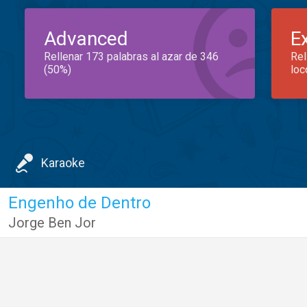
Advanced
E
Rellenar 173 palabras al azar de 346
Rel
(50%)
loc
Karaoke
Engenho de Dentro
Jorge Ben Jor