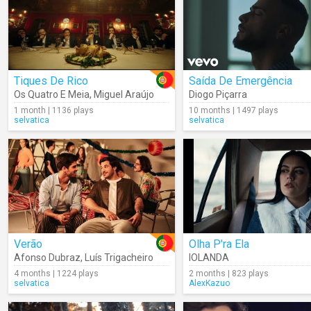
Tiques De Rico
Saída De Emergência
Os Quatro E Meia
,
Miguel Araújo
Diogo Piçarra
1 month | 1136 plays
10 months | 1497 plays
selvatica
selvatica
Verão
Olha P'ra Ela
Afonso Dubraz
,
Luís Trigacheiro
IOLANDA
4 months | 1224 plays
2 months | 823 plays
selvatica
AlexKazuo