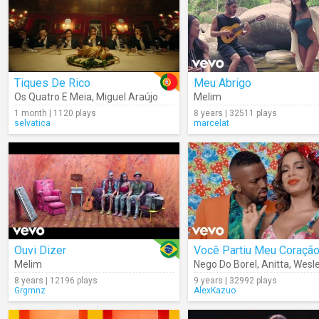
Tiques De Rico
Meu Abrigo
Os Quatro E Meia
,
Miguel Araújo
Melim
1 month | 1120 plays
8 years | 32511 plays
selvatica
marcelat
Ouvi Dizer
Você Partiu Meu Coraçã
Melim
Nego Do Borel
,
Anitta
,
Wesley 
8 years | 12196 plays
9 years | 32992 plays
Grgmnz
AlexKazuo