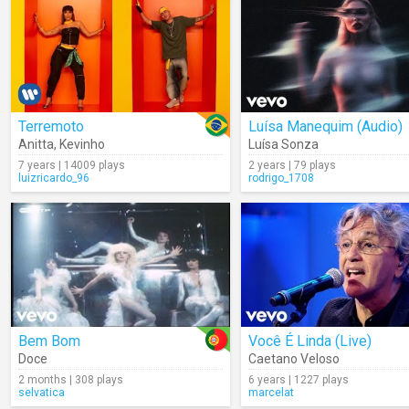
Terremoto
Luísa Manequim (Audio)
Anitta
,
Kevinho
Luísa Sonza
7 years | 14009 plays
2 years | 79 plays
luizricardo_96
rodrigo_1708
Bem Bom
Você É Linda (Live)
Doce
Caetano Veloso
2 months | 308 plays
6 years | 1227 plays
selvatica
marcelat