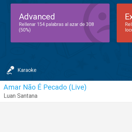
Advanced
E
Rellenar 154 palabras al azar de 308
Rel
(50%)
loc
Karaoke
Amar Não É Pecado (Live)
Luan Santana