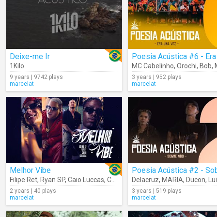
Deixe-me Ir
1Kilo
MC Cabelinho
,
Orochi
,
Bob
,
9 years | 9742 plays
3 years | 952 plays
marcelat
marcelat
Melhor Vibe
Filipe Ret
,
Ryan SP
,
Caio Luccas
,
Chefin
Delacruz
,
MARIA
,
Ducon
,
Lui
2 years | 40 plays
3 years | 519 plays
marcelat
marcelat