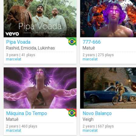
Pipa Voada
777-666
Rashid
,
Emicida
,
Lukinhas
Matuê
3 years | 41 plays
2 years | 275 plays
marcelat
marcelat
Máquina Do Tempo
Novo Balanço
Matuê
Veigh
2 years | 460 plays
2 years | 667 plays
marcelat
marcelat