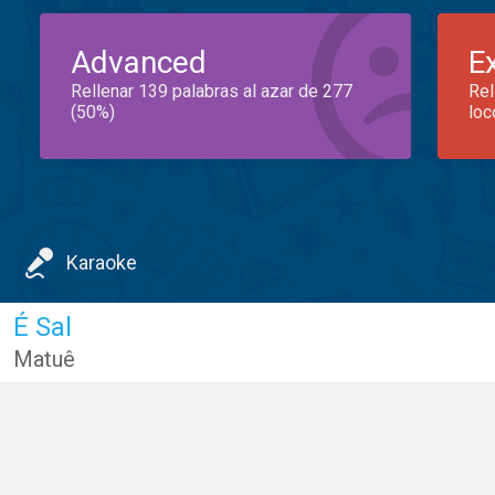
Advanced
E
Rellenar 139 palabras al azar de 277
Rel
(50%)
loc
Karaoke
É Sal
Matuê