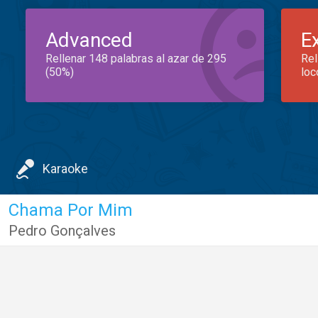
Advanced
E
Rellenar 148 palabras al azar de 295
Rel
(50%)
loc
Karaoke
Chama Por Mim
Pedro Gonçalves