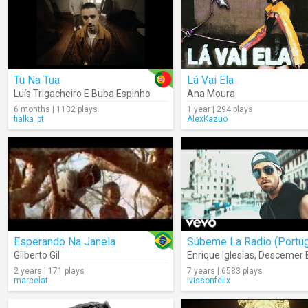
Tu Na Tua
Lá Vai Ela
Luís Trigacheiro E Buba Espinho
Ana Moura
6 months | 1132 plays
1 year | 294 plays
fialka_pt
AlexKazuo
Esperando Na Janela
Gilberto Gil
Enrique Iglesias
,
Descemer 
2 years | 171 plays
7 years | 6583 plays
marcelat
ivissonfelix