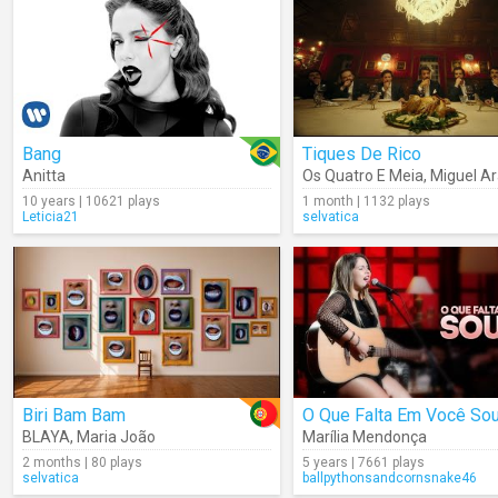
Bang
Tiques De Rico
Anitta
Os Quatro E Meia
,
Miguel Ar
10 years | 10621 plays
1 month | 1132 plays
Leticia21
selvatica
Biri Bam Bam
O Que Falta Em Você So
BLAYA
,
Maria João
Marília Mendonça
2 months | 80 plays
5 years | 7661 plays
selvatica
ballpythonsandcornsnake46