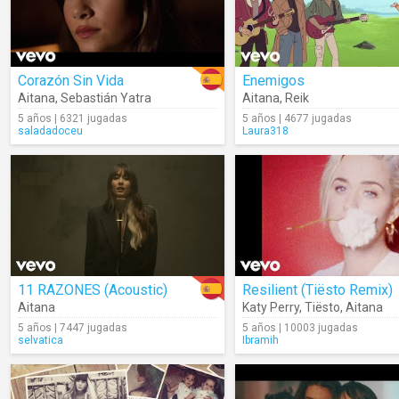
Corazón Sin Vida
Enemigos
Aitana
,
Sebastián Yatra
Aitana
,
Reik
5 años | 6321 jugadas
5 años | 4677 jugadas
saladadoceu
Laura318
11 RAZONES (Acoustic)
Resilient (Tiësto Remix)
Aitana
Katy Perry
,
Tiësto
,
Aitana
5 años | 7447 jugadas
5 años | 10003 jugadas
selvatica
Ibramih