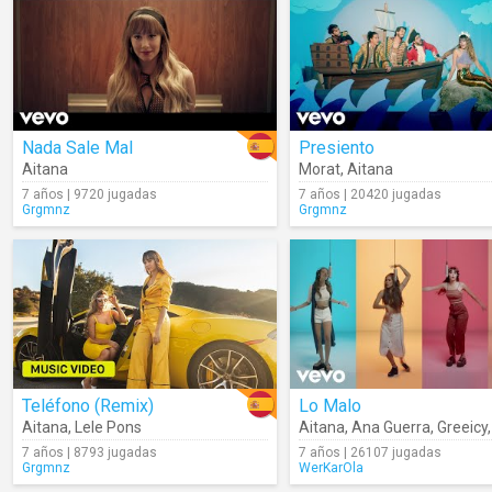
Nada Sale Mal
Presiento
Aitana
Morat
,
Aitana
7 años | 9720 jugadas
7 años | 20420 jugadas
Grgmnz
Grgmnz
Teléfono (Remix)
Lo Malo
Aitana
,
Lele Pons
Aitana
,
Ana Guerra
,
Greeicy
7 años | 8793 jugadas
7 años | 26107 jugadas
Grgmnz
WerKarOla