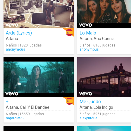
Arde (Lyrics)
Lo Malo
Aitana
Aitana
,
Ana Guerra
6 años | 1820 jugadas
6 años | 6166 jugadas
anonymous
anonymous
+
Me Quedo
Aitana
,
Cali Y El Dandee
Aitana
,
Lola Indigo
6 años | 15659 jugadas
6 años | 5961 jugadas
mgarciat59
alexpurdue