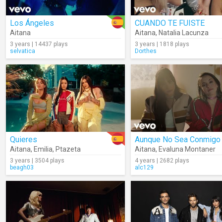
Los Ángeles
CUANDO TE FUISTE
Aitana
Aitana
,
Natalia Lacunza
3 years | 14437 plays
3 years | 1818 plays
selvatica
Dorthes
Quieres
Aunque No Sea Conmigo
Aitana
,
Emilia
,
Ptazeta
Aitana
,
Evaluna Montaner
3 years | 3504 plays
4 years | 2682 plays
beagh03
alc129