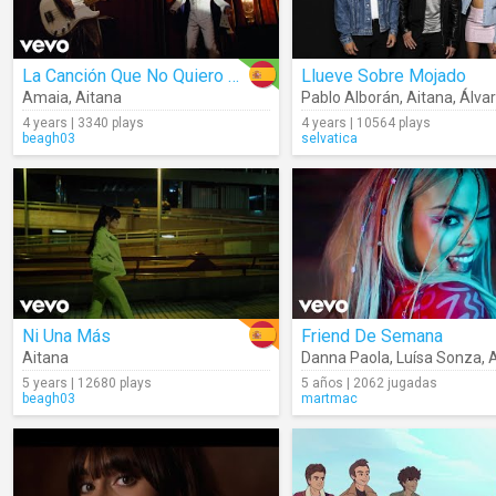
La Canción Que No Quiero Cantarte
Llueve Sobre Mojado
Amaia
,
Aitana
Pablo Alborán
,
Aitana
,
Álvaro
4 years | 3340 plays
4 years | 10564 plays
beagh03
selvatica
Ni Una Más
Friend De Semana
Aitana
Danna Paola
,
Luísa Sonza
,
A
5 years | 12680 plays
5 años | 2062 jugadas
beagh03
martmac