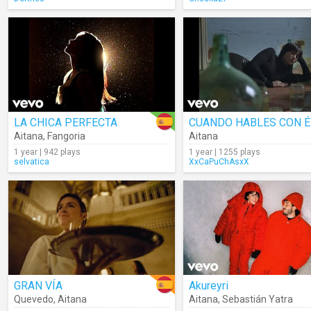
LA CHICA PERFECTA
CUANDO HABLES CON É
Aitana
,
Fangoria
Aitana
1 year | 942 plays
1 year | 1255 plays
selvatica
XxCaPuChAsxX
GRAN VÍA
Akureyri
Quevedo
,
Aitana
Aitana
,
Sebastián Yatra