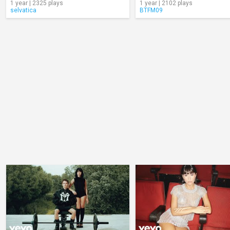
1 year | 2325 plays
1 year | 2102 plays
selvatica
BTFM09