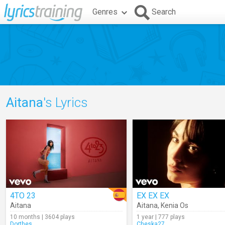
Genres
Search
Aitana
's Lyrics
4TO 23
EX EX EX
Aitana
Aitana
,
Kenia Os
10 months | 3604 plays
1 year | 777 plays
Dorthes
Cheska27