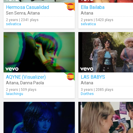
Hermosa Casualidad
Ella Bailaba
Sen Senra
,
Aitana
Aitana
2 years | 2341 plays
2 years | 5420 plays
selvatica
selvatica
AQYNE (Visualizer)
LAS BABYS
Aitana
,
Danna Paola
Aitana
2 years | 509 plays
3 years | 2085 plays
laiachingu
Dorthes