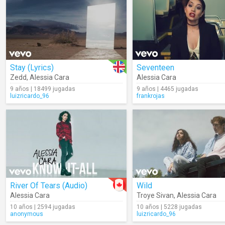
Stay (Lyrics)
Seventeen
Zedd
,
Alessia Cara
Alessia Cara
9 años | 18499 jugadas
9 años | 4465 jugadas
luizricardo_96
frankrojas
River Of Tears (Audio)
Wild
Alessia Cara
Troye Sivan
,
Alessia Cara
10 años | 2594 jugadas
10 años | 5228 jugadas
anonymous
luizricardo_96