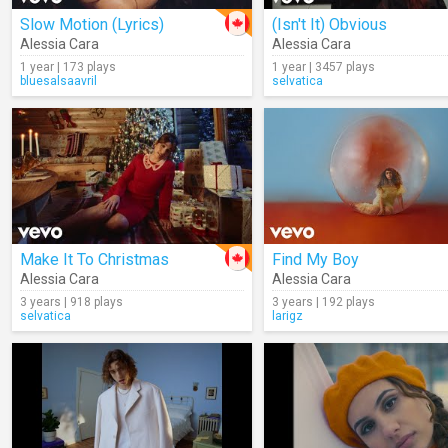
Slow Motion (Lyrics)
(Isn't It) Obvious
Alessia Cara
Alessia Cara
1 year | 173 plays
1 year | 3457 plays
bluesalsaavril
selvatica
Make It To Christmas
Find My Boy
Alessia Cara
Alessia Cara
3 years | 918 plays
3 years | 192 plays
selvatica
larigz