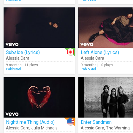
Subside (Lyrics)
Left Alone (Lyrics)
Alessia Cara
Alessia Cara
9 months | 11 plays
9 months | 10 plays
PabloBiel
PabloBiel
Nighttime Thing (Audio)
Enter Sandman
Alessia Cara
,
Julia Michaels
Alessia Cara
,
The Warning