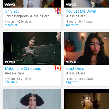
Only You
You Let Me Down
Eddie Benjamin
,
Alessia Cara
Alessia Cara
4 years | 4556 plays
4 years | 6844 plays
marcelat
marcelat
Make It To Christmas
Best Days
Alessia Cara
Alessia Cara
4 years | 5191 plays
4 years | 4610 plays
selvatica
Grgmnz