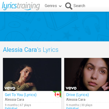
Genres
Search
Alessia Cara
's Lyrics
Get To You (Lyrics)
Drive (Lyrics)
Alessia Cara
Alessia Cara
9 months | 67 plays
9 months | 30 plays
PabloBiel
PabloBiel