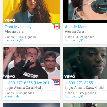
Trust My Lonely
A Little More
Alessia Cara
Alessia Cara
7 años | 10842 jugadas
8 años | 4399 jugadas
luizricardo_96
luizricardo_96
1-800-273-8255 (Live 2017 VMAs)
1-800-273-8255
Logic
,
Alessia Cara
,
Khalid
Logic
,
Alessia Cara
,
Khalid
8 años | 3385 jugadas
9 años | 19422 jugadas
shwnmnds
luizricardo_96