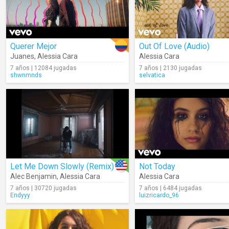
Querer Mejor
Out Of Love (Audio)
Juanes
,
Alessia Cara
Alessia Cara
7 años | 12084 jugadas
7 años | 2130 jugadas
shwnmnds
selvatica
Let Me Down Slowly (Remix)
Not Today
Alec Benjamin
,
Alessia Cara
Alessia Cara
7 años | 30720 jugadas
7 años | 6484 jugadas
Endyyy
luizricardo_96