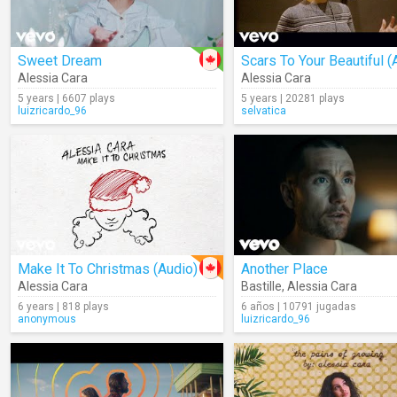
Sweet Dream
Alessia Cara
Alessia Cara
5 years | 6607 plays
5 years | 20281 plays
luizricardo_96
selvatica
Make It To Christmas (Audio)
Another Place
Alessia Cara
Bastille
,
Alessia Cara
6 years | 818 plays
6 años | 10791 jugadas
anonymous
luizricardo_96