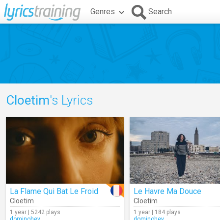
Genres
Search
Cloetim
's Lyrics
La Flame Qui Bat Le Froid
Le Havre Ma Douce
Cloetim
Cloetim
1 year | 5242 plays
1 year | 184 plays
dominohey
dominohey