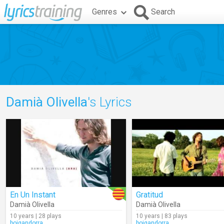
Genres
Search
Damià Olivella
's Lyrics
En Un Instant
Gratitud
Damià Olivella
Damià Olivella
10 years | 28 plays
10 years | 83 plays
boigandorra
boigandorra