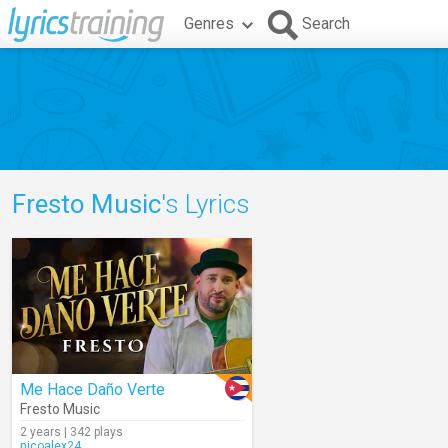
Genres
Search
Fresto Music
's Lyrics
Me Hace Daño Verte
Fresto Music
2 years | 342 plays
nicoalex24