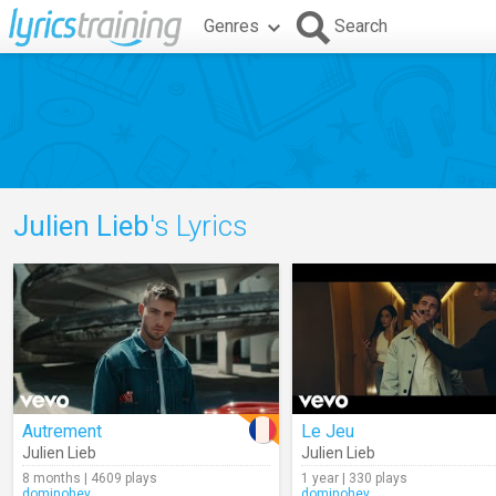
Genres
Search
Julien Lieb
's Lyrics
Autrement
Le Jeu
Julien Lieb
Julien Lieb
8 months | 4609 plays
1 year | 330 plays
dominohey
dominohey