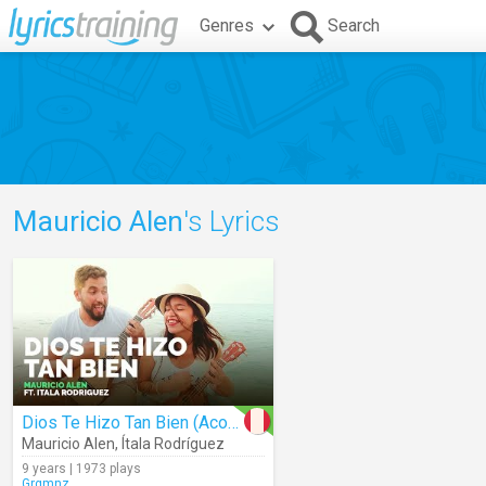
Genres
Search
Mauricio Alen
's Lyrics
Dios Te Hizo Tan Bien (Acoustic)
Mauricio Alen
,
Ítala Rodríguez
9 years | 1973 plays
Grgmnz