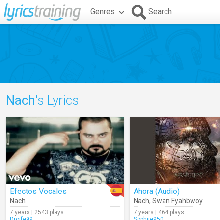
Genres
Search
Nach
's Lyrics
Efectos Vocales
Ahora (Audio)
Nach
Nach
,
Swan Fyahbwoy
7 years | 2543 plays
7 years | 464 plays
Droife99
Sophiie950