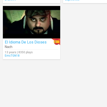
El Idioma De Los Dioses
Nach
13 years | 8350 plays
EmcTGN18